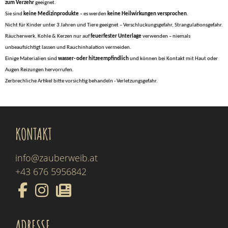
zum Verzehr
geeignet.
Sie sind
keine Medizinprodukte
– es werden
keine Heilwirkungen versprochen
.
Nicht für Kinder unter 3 Jahren und Tiere geeignet – Verschluckungsgefahr, Strangulationsgefahr.
Räucherwerk, Kohle & Kerzen nur auf
feuerfester Unterlage
verwenden – niemals
unbeaufsichtigt lassen und Rauchinhalation vermeiden.
Einige Materialien sind
wasser- oder hitzeempfindlich
und können bei Kontakt mit Haut oder
Augen Reizungen hervorrufen.
Zerbrechliche Artikel bitte vorsichtig behandeln - Verletzungsgefahr.
KONTAKT
info@zauberweib.at
+43 676 5956842
ADRESSE