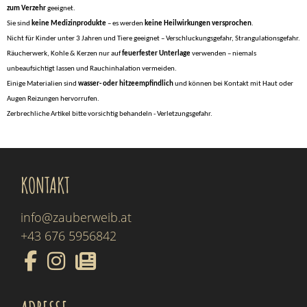
zum Verzehr
geeignet.
Sie sind
keine Medizinprodukte
– es werden
keine Heilwirkungen versprochen
.
Nicht für Kinder unter 3 Jahren und Tiere geeignet – Verschluckungsgefahr, Strangulationsgefahr.
Räucherwerk, Kohle & Kerzen nur auf
feuerfester Unterlage
verwenden – niemals
unbeaufsichtigt lassen und Rauchinhalation vermeiden.
Einige Materialien sind
wasser- oder hitzeempfindlich
und können bei Kontakt mit Haut oder
Augen Reizungen hervorrufen.
Zerbrechliche Artikel bitte vorsichtig behandeln - Verletzungsgefahr.
KONTAKT
info@zauberweib.at
+43 676 5956842