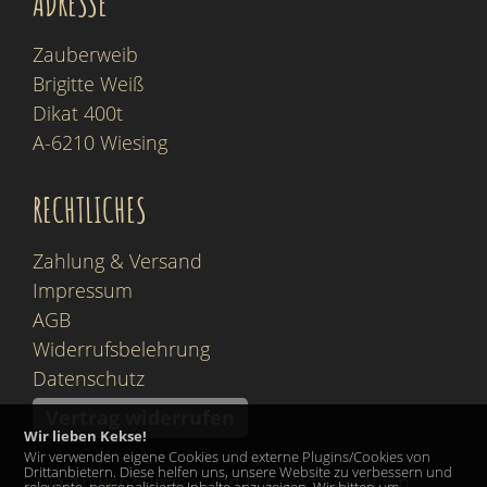
ADRESSE
Zauberweib
Brigitte Weiß
Dikat 400t
A-6210 Wiesing
RECHTLICHES
Zahlung & Versand
Impressum
AGB
Widerrufsbelehrung
Datenschutz
Vertrag widerrufen
Wir lieben Kekse!
Wir verwenden eigene Cookies und externe Plugins/Cookies von
Drittanbietern. Diese helfen uns, unsere Website zu verbessern und
Alle Anwendungen und Produkte ersetzen